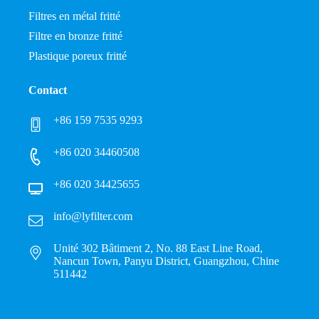
Filtres en métal fritté
Filtre en bronze fritté
Plastique poreux fritté
Contact
+86 159 7535 9293
+86 020 34460508
+86 020 34425655
info@lyfilter.com
Unité 302 Bâtiment 2, No. 88 East Line Road,
Nancun Town, Panyu District, Guangzhou, Chine
511442