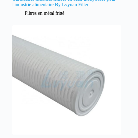
l'industrie alimentaire By Lvyuan Filter
Filtres en métal fritté