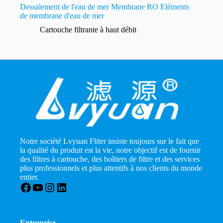
Dessalement de l'eau de mer Membrane RO Eléments
de membrane d'eau de mer
Cartouche filtrante à haut débit
Notre société Lvyuan Fliter insiste toujours sur le fait que
la qualité du produit est la vie, notre objectif est de fournir
des filtres à cartouche, des boîtiers de filtre et des services
plus professionnels et plus attentifs à nos clients du monde
entier.
Facebook
YouTube
Instagram
LinkedIn
Entreprise