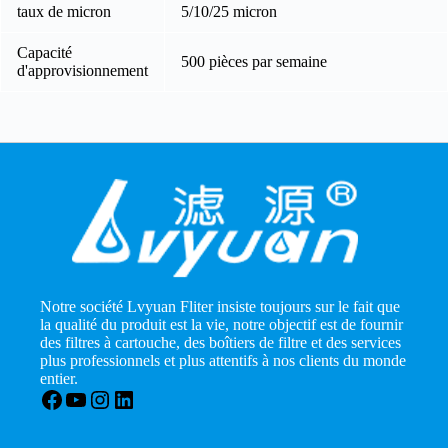
taux de micron
5/10/25 micron
Capacité
500 pièces par semaine
d'approvisionnement
Notre société Lvyuan Fliter insiste toujours sur le fait que
la qualité du produit est la vie, notre objectif est de fournir
des filtres à cartouche, des boîtiers de filtre et des services
plus professionnels et plus attentifs à nos clients du monde
entier.
Facebook
YouTube
Instagram
LinkedIn