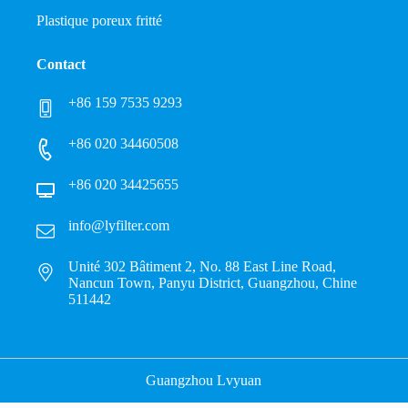
Plastique poreux fritté
Contact
+86 159 7535 9293
+86 020 34460508
+86 020 34425655
info@lyfilter.com
Unité 302 Bâtiment 2, No. 88 East Line Road,
Nancun Town, Panyu District, Guangzhou, Chine
511442
Guangzhou Lvyuan