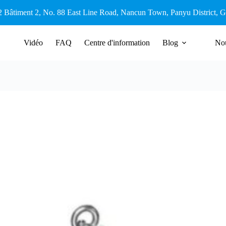
2 Bâtiment 2, No. 88 East Line Road, Nancun Town, Panyu District,
Vidéo
FAQ
Centre d'information
Blog
Nou