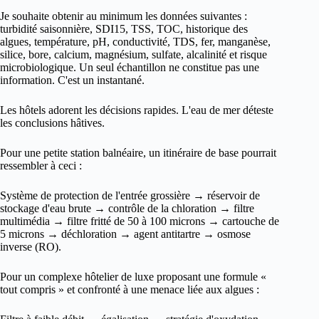
Je souhaite obtenir au minimum les données suivantes :
turbidité saisonnière, SDI15, TSS, TOC, historique des
algues, température, pH, conductivité, TDS, fer, manganèse,
silice, bore, calcium, magnésium, sulfate, alcalinité et risque
microbiologique. Un seul échantillon ne constitue pas une
information. C'est un instantané.
Les hôtels adorent les décisions rapides. L'eau de mer déteste
les conclusions hâtives.
Pour une petite station balnéaire, un itinéraire de base pourrait
ressembler à ceci :
Système de protection de l'entrée grossière → réservoir de
stockage d'eau brute → contrôle de la chloration → filtre
multimédia → filtre fritté de 50 à 100 microns → cartouche de
5 microns → déchloration → agent antitartre → osmose
inverse (RO).
Pour un complexe hôtelier de luxe proposant une formule «
tout compris » et confronté à une menace liée aux algues :