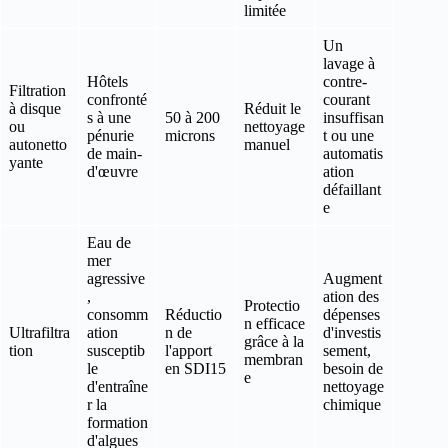
limitée
Un
lavage à
Hôtels
contre-
Filtration
confronté
courant
à disque
Réduit le
s à une
50 à 200
insuffisan
ou
nettoyage
pénurie
microns
t ou une
autonetto
manuel
de main-
automatis
yante
d'œuvre
ation
défaillant
e
Eau de
mer
agressive
Augment
,
ation des
Protectio
consomm
Réductio
dépenses
n efficace
Ultrafiltra
ation
n de
d'investis
grâce à la
tion
susceptib
l'apport
sement,
membran
le
en SDI15
besoin de
e
d'entraîne
nettoyage
r la
chimique
formation
d'algues