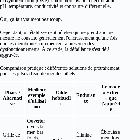
d'oxydoréduction (ORP), chlore libre avant la déchloration,
pH, température, conductivité et contrainte différentielle.
Oui, ça fait vraiment beaucoup.
Cependant, un établissement hôtelier qui ne prend aucune
mesure ne constate généralement l'encrassement qu'une fois
que les membranes commencent à présenter des
dysfonctionnements. À ce stade, la défaillance s'est déjà
aggravée.
Comparaison pratique : différentes solutions de prétraitement
pour les prises d'eau de mer des hôtels
Le mode
Meilleur
Phase /
Cible
« Échec
exemple
Enduran
Alternati
habituell
» que
d'utilisat
ce
ve
e
j'appréci
ion
e
Ouvertur
e vers la
mer, bas-
Éblouisse
Grille de
Élimine
fonds,
ment lors