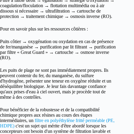
Filtre à faible débit → égalisation → stratégie d'oxydation →
coagulation/floculation → flottation multimédia ou à air
dissous si nécessaire → ultrafiltration → cartouche de
protection → traitement chimique → osmosis inverse (RO).
Pour en savoir plus sur les ressources côtières :
Puits côtier → oxygénation ou oxydation en cas de présence
de fer/manganèse → purification par lit filtrant → purification
par filtre « Great Guard » → cartouche → osmose inverse
(RO).
Les puits de plage ne sont pas immédiatement propres. Ils
peuvent contenir du fer, du manganèse, du sulfure
d'hydrogène, présenter une teneur en oxygène réduite et un
déséquilibre biologique. Je leur fais davantage confiance
qu'aux prises d'eau à ciel ouvert, mais je procède tout de
même à des contrôles.
Pour bénéficier de la robustesse et de la compatibilité
chimique propres aux résines au cours des étapes
intermédiaires, un
filtre en polyéthylène fritté perméable (PE,
HDPE)
c'est un sujet qui mérite d'être abordé lorsque les
concepteurs ont besoin d'un système de filtration lavable et