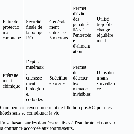
Permet
d'éviter
des
Utilisé
Filtre de
Sécurité
Générale
pénalités
trop tôt et
protectio
finale de
ment
liées à
changé
n à
la pompe
entre 1 et
l'entretois
régulière
cartouche
RO
5 microns
e
ment
d'aliment
ation
Dépôts
minéraux
Permet
,
de
Utilisatio
Prétraite
encrasse
Spécifiqu
détecter
n sans
ment
ment
e au site
les
surveillan
chimique
biologiqu
menaces
ce
e,
invisibles
colloïdes
Comment concevoir un circuit de filtration pré-RO pour les
hôtels sans se compliquer la vie
En se basant sur les données relatives à l'eau brute, et non sur
la confiance accordée aux fournisseurs.