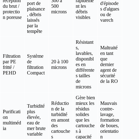
réception
300 à
rapideme
port de
d'épisode
du brut /
500
nt les
plaisance
s d'algues
protectio
microns
débris
, débris
ou de
n poreuse
visibles
laissés
varech
par la
tempête
Résistant
s,
Maltraité
lavables,
en tant
Filtration
Système
disponibl
que
par PE
de
20 à 100
es en
dernier
fritté /
filtration
microns
différente
agent de
PEHD
Compact
s tailles
sécurité
de
de la RO
microns
Gère bien
Réductio
mieux les
Mauvais
Turbidité
n de la
résidus
contre-
Purificati
plus
turbidité
solides
lavage,
on
élevée,
en amont
que les
formation
multiméd
eau de
des
cartouche
de boues,
ia
mer brute
cartouche
s à
orientatio
variable
s
capacité
n