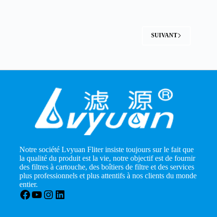
SUIVANT
Notre société Lvyuan Fliter insiste toujours sur le fait que
la qualité du produit est la vie, notre objectif est de fournir
des filtres à cartouche, des boîtiers de filtre et des services
plus professionnels et plus attentifs à nos clients du monde
entier.
Facebook
YouTube
Instagram
LinkedIn