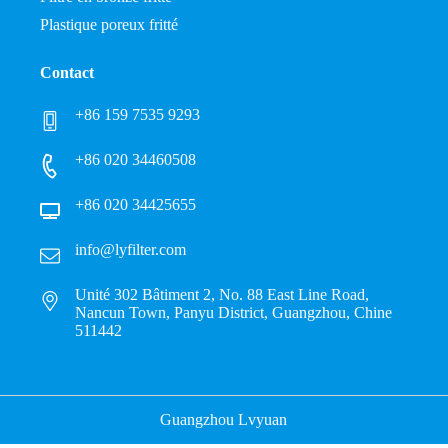
Plastique poreux fritté
Contact
+86 159 7535 9293
+86 020 34460508
+86 020 34425655
info@lyfilter.com
Unité 302 Bâtiment 2, No. 88 East Line Road,
Nancun Town, Panyu District, Guangzhou, Chine
511442
Guangzhou Lvyuan