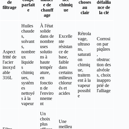
de
choses
défailla
parfait
e de
chimiq
filtrage
au
nce de
e
chauff
ue
clair
la clé
age
Huiles
À l'état
chaude
solide
Rétrola
s,
dans de
Excelle
vage,
Corrosi
solvant
nombre
nte
ultraso
on par
s,
uses
résistan
ns,
piqûres
Aspect
nombre
solutio
ce de
saturati
,
fritté de
ux
ns à
base,
on
obstruc
l'acier
liquide
haute
faible
chimiq
tion des
inoxyd
s
tempér
dans
ue,
alvéole
able
chimiq
ature,
certains
traitem
s, choix
316L
ues,
en
milieux
ent à la
inappro
systèm
fonctio
chlorur
vapeur
prié de
es
n de
és et
possibl
l'alliage
nettoyé
l'enviro
acides
e
s à la
nneme
vapeur
nt
Un
choix
Une
plus
meilleu