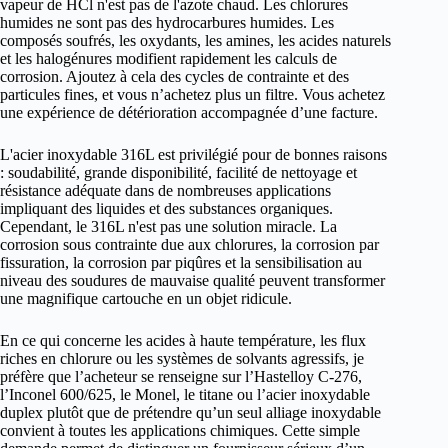
vapeur de HCl n'est pas de l'azote chaud. Les chlorures
humides ne sont pas des hydrocarbures humides. Les
composés soufrés, les oxydants, les amines, les acides naturels
et les halogénures modifient rapidement les calculs de
corrosion. Ajoutez à cela des cycles de contrainte et des
particules fines, et vous n’achetez plus un filtre. Vous achetez
une expérience de détérioration accompagnée d’une facture.
L'acier inoxydable 316L est privilégié pour de bonnes raisons
: soudabilité, grande disponibilité, facilité de nettoyage et
résistance adéquate dans de nombreuses applications
impliquant des liquides et des substances organiques.
Cependant, le 316L n'est pas une solution miracle. La
corrosion sous contrainte due aux chlorures, la corrosion par
fissuration, la corrosion par piqûres et la sensibilisation au
niveau des soudures de mauvaise qualité peuvent transformer
une magnifique cartouche en un objet ridicule.
En ce qui concerne les acides à haute température, les flux
riches en chlorure ou les systèmes de solvants agressifs, je
préfère que l’acheteur se renseigne sur l’Hastelloy C-276,
l’Inconel 600/625, le Monel, le titane ou l’acier inoxydable
duplex plutôt que de prétendre qu’un seul alliage inoxydable
convient à toutes les applications chimiques. Cette simple