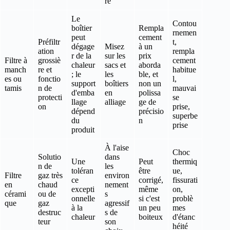
re
Le
Contou
boîtier
Rempla
rnemen
peut
cement
Préfiltr
t,
dégage
Misez
à un
ation
rempla
r de la
sur les
prix
Filtre à
grossiè
cement
chaleur
sacs et
aborda
manch
re et
habitue
; le
les
ble, et
es ou
fonctio
l,
support
boîtiers
non un
tamis
n de
mauvai
d'emba
en
polissa
protecti
se
llage
alliage
ge de
on
prise,
dépend
précisio
superbe
du
n
prise
produit
À l'aise
Choc
Solutio
dans
Une
Peut
thermiq
n de
les
toléran
être
ue,
Filtre
gaz très
environ
ce
corrigé,
fissurati
en
chaud
nement
excepti
même
on,
cérami
ou de
s
onnelle
si c'est
problè
que
gaz
agressif
à la
un peu
mes
destruc
s de
chaleur
boiteux
d'étanc
teur
son
héité