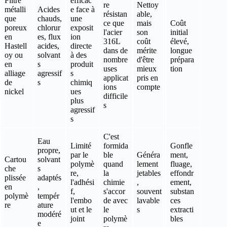
Filtre
efficac
re
Nettoy
métalli
Acides
e face à
résistan
able,
que
chauds,
une
ce que
mais
Coût
poreux
chlorur
exposit
l'acier
son
initial
en
es, flux
ion
316L
coût
élevé,
Hastell
acides,
directe
dans de
mérite
longue
oy ou
solvant
à des
nombre
d'être
prépara
en
s
produit
uses
mieux
tion
alliage
agressif
s
applicat
pris en
de
s
chimiq
ions
compte
nickel
ues
difficile
plus
s
agressif
s
C'est
Eau
Limité
formida
Gonfle
propre,
par le
ble
Généra
ment,
Cartou
solvant
polymè
quand
lement
fluage,
che
s
re,
la
jetables
effondr
plissée
adaptés
l'adhési
chimie
,
ement,
en
,
f,
s'accor
souvent
substan
polymè
tempér
l'embo
de avec
lavable
ces
re
ature
ut et le
le
s
extracti
modéré
joint
polymè
bles
e