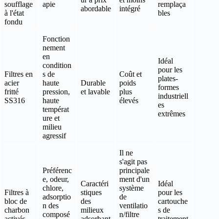
soufflage
apie
remplaça
abordable
intégré
à l'état
bles
fondu
Fonction
nement
en
Idéal
condition
pour les
Filtres en
s de
Coût et
plates-
acier
haute
Durable
poids
formes
fritté
pression,
et lavable
plus
industriell
SS316
haute
élevés
es
températ
extrêmes
ure et
milieu
agressif
Il ne
s'agit pas
Préférenc
principale
e, odeur,
ment d'un
Caractéri
Idéal
chlore,
système
Filtres à
stiques
pour les
adsorptio
de
bloc de
des
cartouche
n des
ventilatio
charbon
milieux
s de
composé
n/filtre
activés
adsorbant
traitement