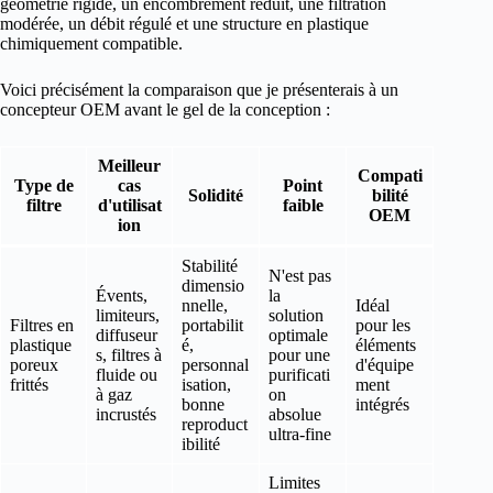
géométrie rigide, un encombrement réduit, une filtration
modérée, un débit régulé et une structure en plastique
chimiquement compatible.
Voici précisément la comparaison que je présenterais à un
concepteur OEM avant le gel de la conception :
Meilleur
Compati
Type de
cas
Point
Solidité
bilité
filtre
d'utilisat
faible
OEM
ion
Stabilité
N'est pas
dimensio
Évents,
la
nnelle,
Idéal
limiteurs,
solution
Filtres en
portabilit
pour les
diffuseur
optimale
plastique
é,
éléments
s, filtres à
pour une
poreux
personnal
d'équipe
fluide ou
purificati
frittés
isation,
ment
à gaz
on
bonne
intégrés
incrustés
absolue
reproduct
ultra-fine
ibilité
Limites