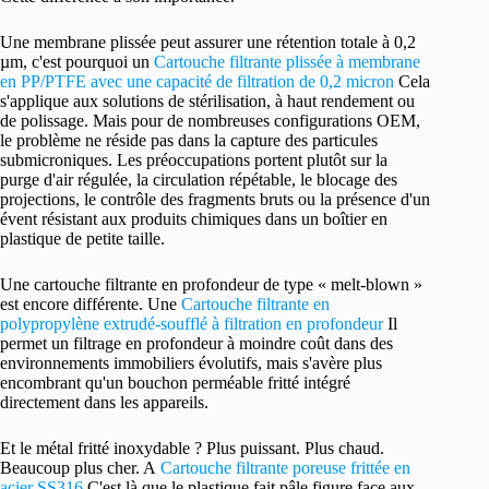
Une membrane plissée peut assurer une rétention totale à 0,2
µm, c'est pourquoi un
Cartouche filtrante plissée à membrane
en PP/PTFE avec une capacité de filtration de 0,2 micron
Cela
s'applique aux solutions de stérilisation, à haut rendement ou
de polissage. Mais pour de nombreuses configurations OEM,
le problème ne réside pas dans la capture des particules
submicroniques. Les préoccupations portent plutôt sur la
purge d'air régulée, la circulation répétable, le blocage des
projections, le contrôle des fragments bruts ou la présence d'un
évent résistant aux produits chimiques dans un boîtier en
plastique de petite taille.
Une cartouche filtrante en profondeur de type « melt-blown »
est encore différente. Une
Cartouche filtrante en
polypropylène extrudé-soufflé à filtration en profondeur
Il
permet un filtrage en profondeur à moindre coût dans des
environnements immobiliers évolutifs, mais s'avère plus
encombrant qu'un bouchon perméable fritté intégré
directement dans les appareils.
Et le métal fritté inoxydable ? Plus puissant. Plus chaud.
Beaucoup plus cher. A
Cartouche filtrante poreuse frittée en
acier SS316
C'est là que le plastique fait pâle figure face aux