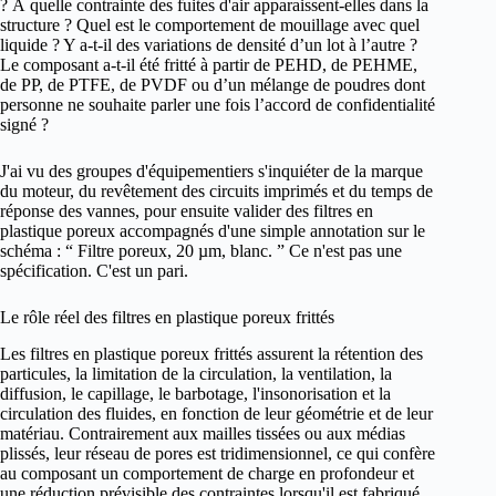
? À quelle contrainte des fuites d'air apparaissent-elles dans la
structure ? Quel est le comportement de mouillage avec quel
liquide ? Y a-t-il des variations de densité d’un lot à l’autre ?
Le composant a-t-il été fritté à partir de PEHD, de PEHME,
de PP, de PTFE, de PVDF ou d’un mélange de poudres dont
personne ne souhaite parler une fois l’accord de confidentialité
signé ?
J'ai vu des groupes d'équipementiers s'inquiéter de la marque
du moteur, du revêtement des circuits imprimés et du temps de
réponse des vannes, pour ensuite valider des filtres en
plastique poreux accompagnés d'une simple annotation sur le
schéma : “ Filtre poreux, 20 µm, blanc. ” Ce n'est pas une
spécification. C'est un pari.
Le rôle réel des filtres en plastique poreux frittés
Les filtres en plastique poreux frittés assurent la rétention des
particules, la limitation de la circulation, la ventilation, la
diffusion, le capillage, le barbotage, l'insonorisation et la
circulation des fluides, en fonction de leur géométrie et de leur
matériau. Contrairement aux mailles tissées ou aux médias
plissés, leur réseau de pores est tridimensionnel, ce qui confère
au composant un comportement de charge en profondeur et
une réduction prévisible des contraintes lorsqu'il est fabriqué