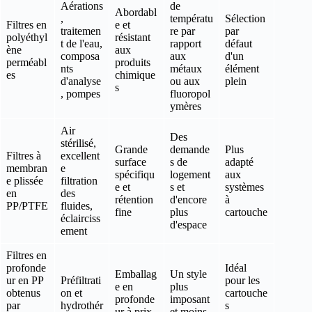
Aérations
de
Abordabl
,
températu
Sélection
Filtres en
e et
traitemen
re par
par
polyéthyl
résistant
t de l'eau,
rapport
défaut
ène
aux
composa
aux
d'un
perméabl
produits
nts
métaux
élément
es
chimique
d'analyse
ou aux
plein
s
, pompes
fluoropol
ymères
Air
Des
stérilisé,
Grande
demande
Plus
Filtres à
excellent
surface
s de
adapté
membran
e
spécifiqu
logement
aux
e plissée
filtration
e et
s et
systèmes
en
des
rétention
d'encore
à
PP/PTFE
fluides,
fine
plus
cartouche
éclairciss
d'espace
ement
Filtres en
profonde
Idéal
Emballag
Un style
ur en PP
Préfiltrati
pour les
e en
plus
obtenus
on et
cartouche
profonde
imposant
par
hydrothér
s
ur à prix
et moins