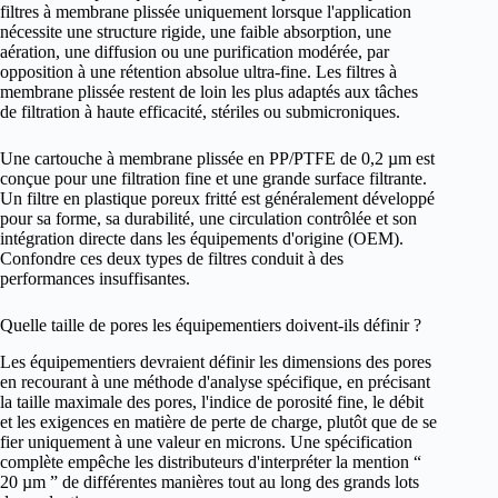
filtres à membrane plissée uniquement lorsque l'application
nécessite une structure rigide, une faible absorption, une
aération, une diffusion ou une purification modérée, par
opposition à une rétention absolue ultra-fine. Les filtres à
membrane plissée restent de loin les plus adaptés aux tâches
de filtration à haute efficacité, stériles ou submicroniques.
Une cartouche à membrane plissée en PP/PTFE de 0,2 µm est
conçue pour une filtration fine et une grande surface filtrante.
Un filtre en plastique poreux fritté est généralement développé
pour sa forme, sa durabilité, une circulation contrôlée et son
intégration directe dans les équipements d'origine (OEM).
Confondre ces deux types de filtres conduit à des
performances insuffisantes.
Quelle taille de pores les équipementiers doivent-ils définir ?
Les équipementiers devraient définir les dimensions des pores
en recourant à une méthode d'analyse spécifique, en précisant
la taille maximale des pores, l'indice de porosité fine, le débit
et les exigences en matière de perte de charge, plutôt que de se
fier uniquement à une valeur en microns. Une spécification
complète empêche les distributeurs d'interpréter la mention “
20 µm ” de différentes manières tout au long des grands lots