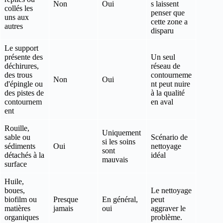
Non
Oui
s laissent
collés les
penser que
uns aux
cette zone a
autres
disparu
Le support
présente des
Un seul
déchirures,
réseau de
des trous
contourneme
Non
Oui
d'épingle ou
nt peut nuire
des pistes de
à la qualité
contournem
en aval
ent
Rouille,
Uniquement
sable ou
Scénario de
si les soins
sédiments
Oui
nettoyage
sont
détachés à la
idéal
mauvais
surface
Huile,
boues,
Le nettoyage
biofilm ou
Presque
En général,
peut
matières
jamais
oui
aggraver le
organiques
problème.