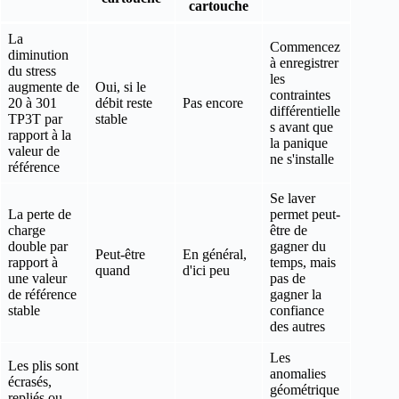
cartouche
La
Commencez
diminution
à enregistrer
du stress
les
augmente de
Oui, si le
contraintes
20 à 301
débit reste
Pas encore
différentielle
TP3T par
stable
s avant que
rapport à la
la panique
valeur de
ne s'installe
référence
Se laver
La perte de
permet peut-
charge
être de
double par
gagner du
Peut-être
En général,
rapport à
temps, mais
quand
d'ici peu
une valeur
pas de
de référence
gagner la
stable
confiance
des autres
Les
Les plis sont
anomalies
écrasés,
géométrique
repliés ou