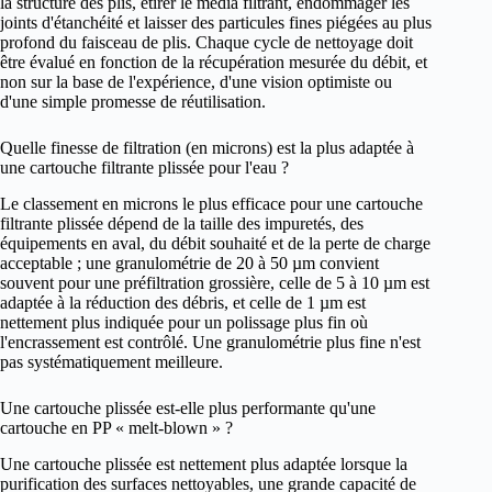
la structure des plis, étirer le média filtrant, endommager les
joints d'étanchéité et laisser des particules fines piégées au plus
profond du faisceau de plis. Chaque cycle de nettoyage doit
être évalué en fonction de la récupération mesurée du débit, et
non sur la base de l'expérience, d'une vision optimiste ou
d'une simple promesse de réutilisation.
Quelle finesse de filtration (en microns) est la plus adaptée à
une cartouche filtrante plissée pour l'eau ?
Le classement en microns le plus efficace pour une cartouche
filtrante plissée dépend de la taille des impuretés, des
équipements en aval, du débit souhaité et de la perte de charge
acceptable ; une granulométrie de 20 à 50 µm convient
souvent pour une préfiltration grossière, celle de 5 à 10 µm est
adaptée à la réduction des débris, et celle de 1 µm est
nettement plus indiquée pour un polissage plus fin où
l'encrassement est contrôlé. Une granulométrie plus fine n'est
pas systématiquement meilleure.
Une cartouche plissée est-elle plus performante qu'une
cartouche en PP « melt-blown » ?
Une cartouche plissée est nettement plus adaptée lorsque la
purification des surfaces nettoyables, une grande capacité de